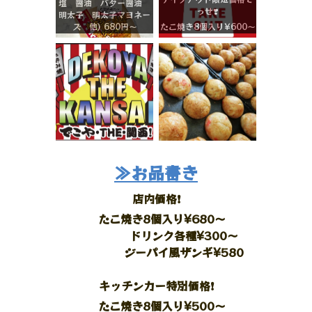
塩 醤油 バター醤油
っせ❣️
明太子 明太子マヨネー
ズ 他) 680円～
たこ焼き8個入り¥600〜
≫お品書き
店内価格❗️
たこ焼き8個入り¥680〜
ドリンク各種¥300〜
ジーパイ風ザンギ¥580
キッチンカー特別価格❗️
たこ焼き8個入り¥500〜