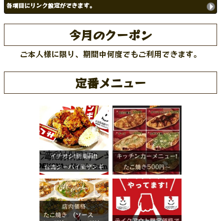
各項目にリンク設定ができます。
今月のクーポン
ご本人様に限り、期間中何度でもご利用できます。
定番メニュー
イチオシ❗️新商品❗️❗️
キッチンカーメニュー❗️
台湾ジーパイ風ザンギ
たこ焼き500円〜
店内価格
たこ焼き (ソース
テイクアウト限定価格で