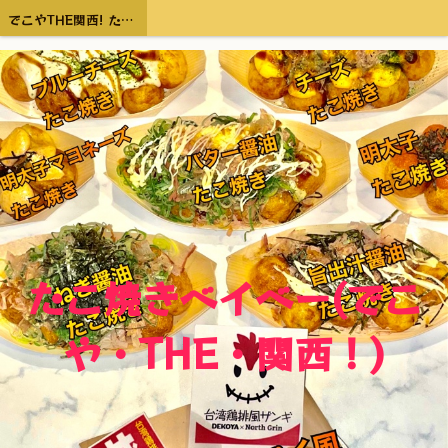
でこやTHE関西! たこ焼きベイベー
たこ焼きベイベー(でこ
や・THE・関西！)