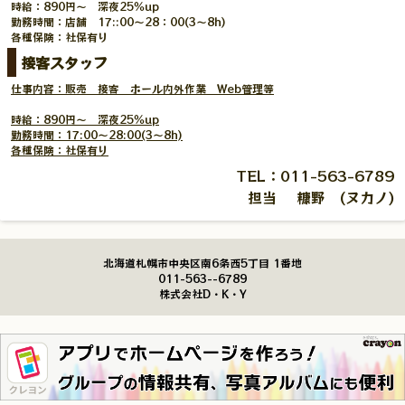
時給：890円～ 深夜25％up
勤務時間：店舗 17::00～28：00(3～8h)
各種保険：社保有り
接客スタッフ
仕事内容：販売 接客 ホール内外作業 Web管理等
時給：890円～ 深夜25％up
勤務時間：17:00～28:00(3～8h)
各種保険：社保有り
TEL：011-563-6789
担当 糠野 (ヌカノ)
北海道札幌市中央区南6条西5丁目 1番地
011-563--6789
株式会社D・K・Y